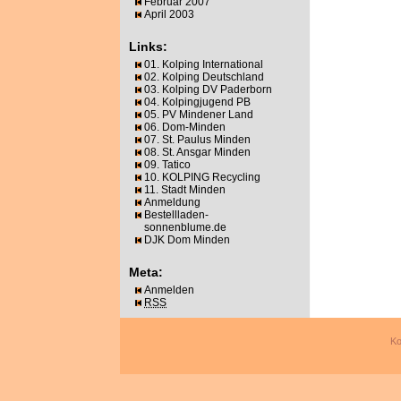
Februar 2007
April 2003
Links:
01. Kolping International
02. Kolping Deutschland
03. Kolping DV Paderborn
04. Kolpingjugend PB
05. PV Mindener Land
06. Dom-Minden
07. St. Paulus Minden
08. St. Ansgar Minden
09. Tatico
10. KOLPING Recycling
11. Stadt Minden
Anmeldung
Bestellladen-
sonnenblume.de
DJK Dom Minden
Meta:
Anmelden
RSS
Ko