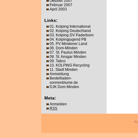
Oktober 2007
Februar 2007
April 2003
Links:
01. Kolping International
02. Kolping Deutschland
03. Kolping DV Paderborn
04. Kolpingjugend PB
05. PV Mindener Land
06. Dom-Minden
07. St. Paulus Minden
08. St. Ansgar Minden
09. Tatico
10. KOLPING Recycling
11. Stadt Minden
Anmeldung
Bestellladen-
sonnenblume.de
DJK Dom Minden
Meta:
Anmelden
RSS
Ko