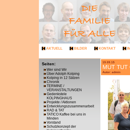
AKTUELL
BILDER
KONTAKT
I
19.09.15
Seiten:
MUT TUT G
Wer sind Wir
Autor: admin
Über Adolph Kolping
Kolping in 12 Sätzen
Chronik
TERMINE /
VERANSTALTUNGEN
Gedenkstele
KOLPINGHAUS
Projekte / Aktionen
Entwicklungszusammenarbeit
RAD & TAT
TATICO Kaffee bei uns in
Minden
Vorstand
Schutzkonzept der