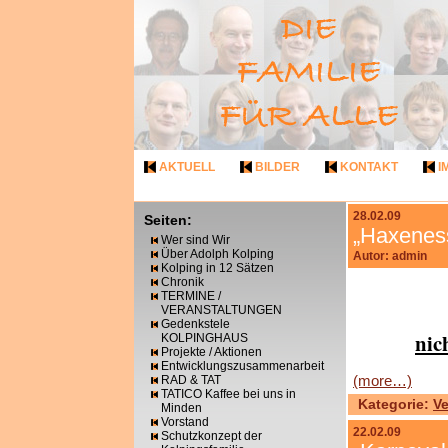
AKTUELL
BILDER
KONTAKT
I
28.02.09
Seiten:
„Haxenes
Wer sind Wir
Über Adolph Kolping
Autor: admin
Kolping in 12 Sätzen
Chronik
TERMINE /
VERANSTALTUNGEN
Gedenkstele
nic
KOLPINGHAUS
Projekte / Aktionen
Entwicklungszusammenarbeit
(more…)
RAD & TAT
TATICO Kaffee bei uns in
Kategorie:
Ve
Minden
Vorstand
22.02.09
Schutzkonzept der