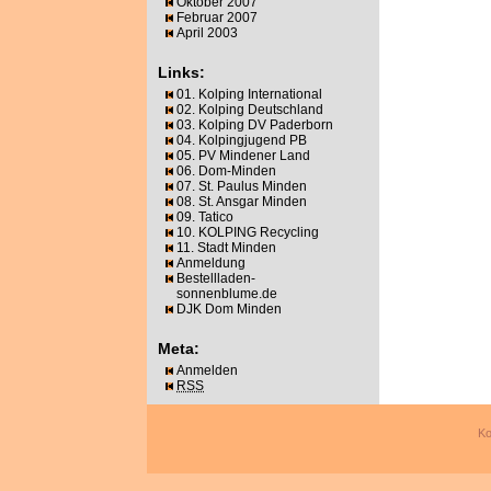
Oktober 2007
Februar 2007
April 2003
Links:
01. Kolping International
02. Kolping Deutschland
03. Kolping DV Paderborn
04. Kolpingjugend PB
05. PV Mindener Land
06. Dom-Minden
07. St. Paulus Minden
08. St. Ansgar Minden
09. Tatico
10. KOLPING Recycling
11. Stadt Minden
Anmeldung
Bestellladen-
sonnenblume.de
DJK Dom Minden
Meta:
Anmelden
RSS
Ko