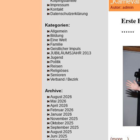
„Karneval
Kolpingsfamilie
Impressum
Autor: admin
Kontakt
Datenschutzerklärung
Erste 
Kategorien:
……
Allgemein
Bildung
Eine Welt
Familie
Geistlicher Impuls
JUBILÄUMSJAHR 2013
Jugend
Politik
Reisen
Religiöses
Senioren
Verband / Bezirk
Archive:
August 2026
Mai 2026
April 2026
Februar 2026
Januar 2026
November 2025
Oktober 2025
September 2025
August 2025
.
Juni 2025
(more…)