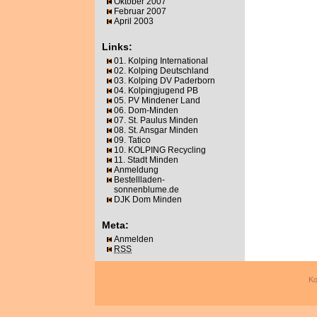
Oktober 2007
Februar 2007
April 2003
Links:
01. Kolping International
02. Kolping Deutschland
03. Kolping DV Paderborn
04. Kolpingjugend PB
05. PV Mindener Land
06. Dom-Minden
07. St. Paulus Minden
08. St. Ansgar Minden
09. Tatico
10. KOLPING Recycling
11. Stadt Minden
Anmeldung
Bestellladen-
sonnenblume.de
DJK Dom Minden
Meta:
Anmelden
RSS
Ko