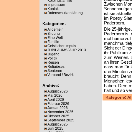
Kolpingsfamilie
Zwischen Mon
Impressum
Sonnenaufgan
Kontakt
Datenschutzerklärung
ist sie aktuell
im Poetry Sla
Paderborn.
Kategorien:
Die 25-jährige
Allgemein
Bildung
Paderborn ist m
Eine Welt
mal humorvoll
Familie
manchmal tiefg
Geistlicher Impuls
Sicht der Dinge
JUBILÄUMSJAHR 2013
ihr Publikum 
Jugend
zum Weinen. 
Politik
an ihren Gesch
Reisen
Religiöses
dass man für k
Senioren
drei Minuten 
Verband / Bezirk
braucht. Denn 
Menschen lese
Archive:
haben. Dem mö
hält und so v
August 2026
Mai 2026
Kategorie:
Al
April 2026
Februar 2026
Januar 2026
November 2025
Oktober 2025
September 2025
August 2025
Juni 2025