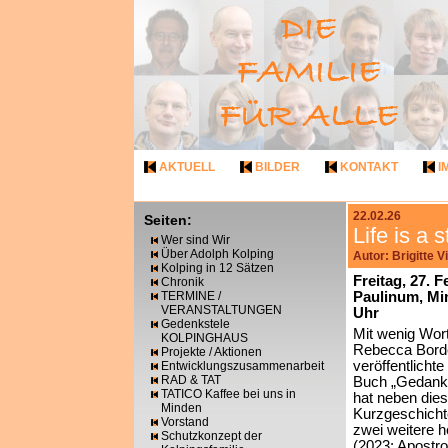
AKTUELL
BILDER
KONTAKT
I
22.02.26
Seiten:
Life is a
Wer sind Wir
Über Adolph Kolping
Autor: Brigitte 
Kolping in 12 Sätzen
Freitag, 27. 
Chronik
TERMINE /
Paulinum, Mi
VERANSTALTUNGEN
Uhr
Gedenkstele
Mit wenig Wort
KOLPINGHAUS
Rebecca Bord
Projekte / Aktionen
veröffentlichte
Entwicklungszusammenarbeit
RAD & TAT
Buch „Gedanke
TATICO Kaffee bei uns in
hat neben dies
Minden
Kurzgeschich
Vorstand
zwei weitere 
Schutzkonzept der
(2023: Apostro