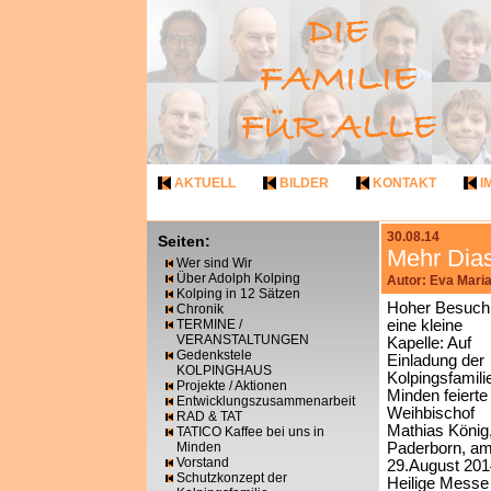
AKTUELL
BILDER
KONTAKT
I
30.08.14
Seiten:
Mehr Dias
Wer sind Wir
Über Adolph Kolping
Autor: Eva Mari
Kolping in 12 Sätzen
Hoher Besuch 
Chronik
TERMINE /
eine kleine
VERANSTALTUNGEN
Kapelle: Auf
Gedenkstele
Einladung der
KOLPINGHAUS
Kolpingsfamili
Projekte / Aktionen
Minden feierte
Entwicklungszusammenarbeit
Weihbischof
RAD & TAT
Mathias König
TATICO Kaffee bei uns in
Minden
Paderborn, a
Vorstand
29.August 201
Schutzkonzept der
Heilige Messe 