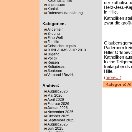
Kolpingsfamilie
der katholisch
Impressum
Herz-Jesu-Kap
Kontakt
in Hille.
Datenschutzerklärung
Katholiken stel
zwar die größt
Kategorien:
Allgemein
Bildung
Eine Welt
Familie
Glaubensgemei
Geistlicher Impuls
Paderborn kei
JUBILÄUMSJAHR 2013
Hiller Ortsbev
Jugend
Katholiken au
Politik
kleine Teilge
Reisen
freitagabends 
Religiöses
Senioren
Hille.
Verband / Bezirk
(more…)
Kategorie:
Al
Archive:
August 2026
Mai 2026
April 2026
Februar 2026
Januar 2026
November 2025
Oktober 2025
September 2025
August 2025
Juni 2025