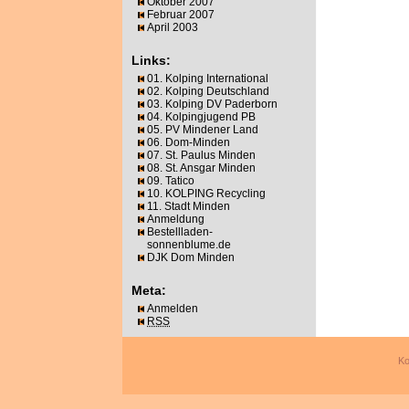
Oktober 2007
Februar 2007
April 2003
Links:
01. Kolping International
02. Kolping Deutschland
03. Kolping DV Paderborn
04. Kolpingjugend PB
05. PV Mindener Land
06. Dom-Minden
07. St. Paulus Minden
08. St. Ansgar Minden
09. Tatico
10. KOLPING Recycling
11. Stadt Minden
Anmeldung
Bestellladen-
sonnenblume.de
DJK Dom Minden
Meta:
Anmelden
RSS
Ko