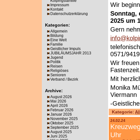
Kolpingsfamilie
Wir begin
Impressum
Kontakt
Sonntag, 
Datenschutzerklärung
2025 um 1
Kategorien:
Gern nehm
Allgemein
Bildung
info@kolp
Eine Welt
Familie
telefonisc
Geistlicher Impuls
0571/941
JUBILÄUMSJAHR 2013
Jugend
Wir freuen
Politik
Reisen
Fastenzeit
Religiöses
Senioren
Mit herzli
Verband / Bezirk
Monika Mül
Archive:
Viermann
August 2026
Mai 2026
-Geistlich
April 2026
Februar 2026
Kategorie:
Al
Januar 2026
November 2025
24.02.24
Oktober 2025
Kreuzweg
September 2025
August 2025
Uhr
Juni 2025