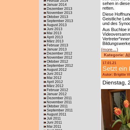
Februar 2014
sehen in diese
Januar 2014
retten.
Dezember 2013
November 2013
Diese Hoffnung
Oktober 2013
Geistliche Lei
September 2013
und des Syno
August 2013
Juni 2013
Aus Buchloe im
Mai 2013
Videoversamml
April 2013
Vertreter*inne
März 2013
Bildungswerke
Februar 2013
Januar 2013
(more…)
Dezember 2012
Kategorie:
Al
November 2012
Oktober 2012
17.01.21
September 2012
Setzt ein
August 2012
Juni 2012
Autor: Brigitte 
Mai 2012
Dienstag, 
April 2012
März 2012
Februar 2012
Januar 2012
Dezember 2011
November 2011
Oktober 2011
September 2011
August 2011
Juli 2011
Juni 2011
Mai 2011