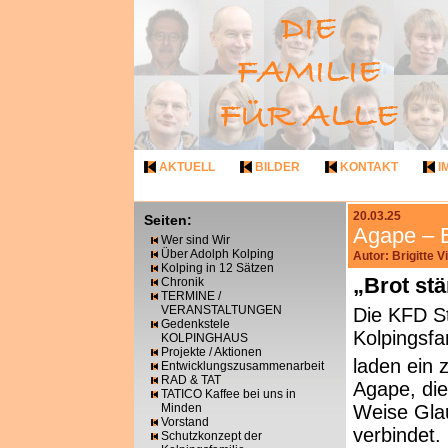
AKTUELL
BILDER
KONTAKT
I
20.03.25
Seiten:
Agape – 
Wer sind Wir
Über Adolph Kolping
Autor: Brigitte 
Kolping in 12 Sätzen
„Brot st
Chronik
TERMINE /
VERANSTALTUNGEN
Die KFD St
Gedenkstele
Kolpingsfa
KOLPINGHAUS
Projekte / Aktionen
laden ein 
Entwicklungszusammenarbeit
RAD & TAT
Agape, die
TATICO Kaffee bei uns in
Minden
Weise Glau
Vorstand
verbindet.
Schutzkonzept der