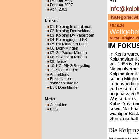
an:
Oktober 2007
Februar 2007
info@kolp
April 2003
Kategorie:
Al
Links:
25.10.20
01. Kolping International
Weltgebet
02. Kolping Deutschland
03. Kolping DV Paderborn
Autor: Brigitte 
04. Kolpingjugend PB
05. PV Mindener Land
IM FOKU
06. Dom-Minden
07. St. Paulus Minden
In Kenia wurde
08. St. Ansgar Minden
Kolpingsfamili
09. Tatico
seit 1985 ist
10. KOLPING Recycling
Nationalverban
11. Stadt Minden
Kolpingsfamili
Anmeldung
seinen Mitglied
Bestellladen-
sonnenblume.de
Lebensbeding
DJK Dom Minden
verbessern, e
angepassten 
Meta:
Wassertanks, 
Kühe. Aus- un
Anmelden
sowie Nachhalt
RSS
wichtiger Best
Gemeinschaft
Die Kolping
Internation