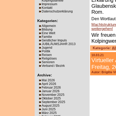
Erklärung 
Kolpingsfamilie
Impressum
Glaubensk
Kontakt
Rom.
Datenschutzerklärung
Den Wortlaut 
Kategorien:
Machtstruktur
Allgemein
weitergehen!
Bildung
Eine Welt
Wir freuen
Familie
Kolpingwe
Geistlicher Impuls
JUBILÄUMSJAHR 2013
Jugend
Kategorie:
Al
Politik
Reisen
10.03.21
Religiöses
Virtuelle
Senioren
Freitag, 
Verband / Bezirk
Autor: Brigitte 
Archive:
Mai 2026
April 2026
Februar 2026
Januar 2026
November 2025
Oktober 2025
September 2025
August 2025
Juni 2025
März 2025