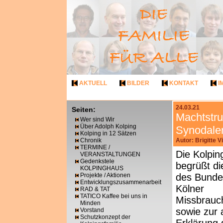
AKTUELL
BILDER
KONTAKT
I
24.03.21
Seiten:
Machtstru
Wer sind Wir
Über Adolph Kolping
Synodale
Kolping in 12 Sätzen
Chronik
Autor: Brigitte 
TERMINE /
Die Kolpin
VERANSTALTUNGEN
Gedenkstele
begrüßt d
KOLPINGHAUS
Projekte / Aktionen
des Bunde
Entwicklungszusammenarbeit
Kölner
RAD & TAT
TATICO Kaffee bei uns in
Missbrauc
Minden
sowie zur 
Vorstand
Schutzkonzept der