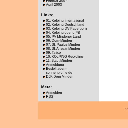
Februar 2007
April 2003
Links:
01. Kolping International
02. Kolping Deutschland
03. Kolping DV Paderborn
04. Kolpingjugend PB
05. PV Mindener Land
06. Dom-Minden
07. St. Paulus Minden
08. St. Ansgar Minden
09. Tatico
10. KOLPING Recycling
11. Stadt Minden
Anmeldung
Bestellladen-
sonnenblume.de
DJK Dom Minden
Meta:
Anmelden
RSS
Ko