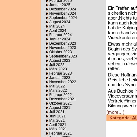
Februar 2025
Januar 2025
Ein Treffen auf
Dezember 2024
sicherlich nich
November 2024
September 2024
aber ‚Nichts t
August 2024
kann auch kein
Mai 2024
hat die Kolpin
April 2024
kurzerhand zu
Februar 2024
Videokonferen
Januar 2024
Dezember 2023
Etwas mehr als
November 2023
Beginn des S
Oktober 2023
vergangen, vie
September 2023
ihm aus, viel S
August 2023
sehen in diese
Juli 2023
retten.
März 2023
Februar 2023
Diese Hoffnung
Januar 2023
Geistliche Lei
November 2022
und des Syno
Mai 2022
März 2022
Aus Buchloe im
Februar 2022
Videoversamml
Dezember 2021
Vertreter*inne
Oktober 2021
Bildungswerke
August 2021
Juli 2021
(more…)
Juni 2021
Kategorie:
Al
Mai 2021
April 2021
März 2021
Februar 2021