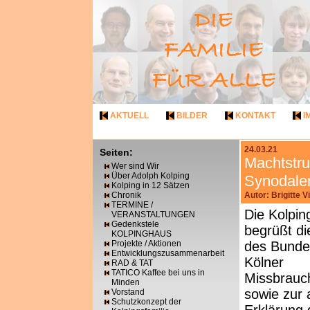
AKTUELL
BILDER
KONTAKT
I
24.03.21
Seiten:
Machtstru
Wer sind Wir
Über Adolph Kolping
Synodale
Kolping in 12 Sätzen
Chronik
Autor: Brigitte 
TERMINE /
Die Kolpin
VERANSTALTUNGEN
Gedenkstele
begrüßt d
KOLPINGHAUS
Projekte / Aktionen
des Bunde
Entwicklungszusammenarbeit
Kölner
RAD & TAT
TATICO Kaffee bei uns in
Missbrauc
Minden
sowie zur 
Vorstand
Schutzkonzept der