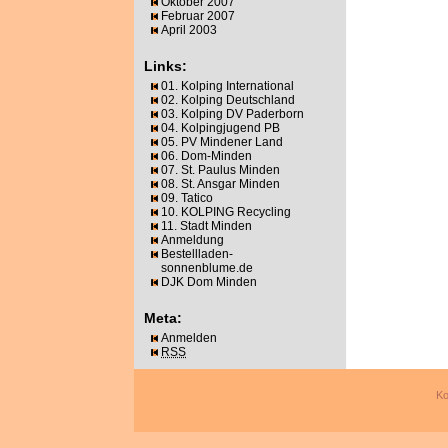
Oktober 2007
Februar 2007
April 2003
Links:
01. Kolping International
02. Kolping Deutschland
03. Kolping DV Paderborn
04. Kolpingjugend PB
05. PV Mindener Land
06. Dom-Minden
07. St. Paulus Minden
08. St. Ansgar Minden
09. Tatico
10. KOLPING Recycling
11. Stadt Minden
Anmeldung
Bestellladen-
sonnenblume.de
DJK Dom Minden
Meta:
Anmelden
RSS
Ko