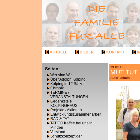
AKTUELL
BILDER
KONTAKT
I
19.09.15
Seiten:
MUT TUT G
Wer sind Wir
Autor: admin
Über Adolph Kolping
Kolping in 12 Sätzen
Chronik
TERMINE /
VERANSTALTUNGEN
Gedenkstele
KOLPINGHAUS
Projekte / Aktionen
Entwicklungszusammenarbeit
RAD & TAT
TATICO Kaffee bei uns in
Minden
Vorstand
Schutzkonzept der