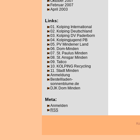
Oktober 2007
Februar 2007
April 2003
Links:
01. Kolping International
02. Kolping Deutschland
03. Kolping DV Paderborn
04. Kolpingjugend PB
05. PV Mindener Land
06. Dom-Minden
07. St. Paulus Minden
08. St. Ansgar Minden
09. Tatico
10. KOLPING Recycling
11. Stadt Minden
Anmeldung
Bestellladen-
sonnenblume.de
DJK Dom Minden
Meta:
Anmelden
RSS
Ko