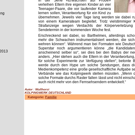
In der Serie «Erwachsen auf Probe»
verleihen Eltern ihre eigenen Kinder an vier
Teenager-Paare, die vor laufender Kamera
lernen sollen, Verantwortung für ein Kind zu
ung
übernehmen. Jeweils vier Tage lang werden sie dabei 
von einem Kamerateam begleitet. Trotz vielstimmiger K
Strafanzeige wegen Verdachts der Körperverletzun
Sendetermin in der kommenden Woche fest.
Erschreckend sei dabei, so Barthelmes, allerdings sch
mehr die Schwachen instrumentalisiert werden, die sic
wehren können“. Während man bei Formaten wie Deutsch
Superstar noch argumentieren könne „die Kandidate
2013
anscheinend selber so“, sei dies bei den Babys der n
anders. „Hier stehen auch die Eltern in der Verantwortung,
für solche Experimente zur Verfügung stellen“, betonte B
werde durch den Hype um solche Sendungen, dass di
Medienkompetenz eine große gesellschaftliche Aufgabe sei
Verbände wie das Kolpingwerk stellen müssten. „Wenn 
solche Formate durchs Raster fallen lässt und nicht einscha
auch nicht mehr von den Fernsehsendern entwickelt.“
Autor : Wullhorst
KOLPINGWERK DEUTSCHLAND
Kategorie:
Familie