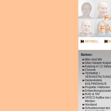
AKTUELL
B
Seiten:
Wer sind Wir
Über Adolph Kolpi
Kolping in 12 Sätz
Chronik
TERMINE /
VERANSTALTUNG
Gedenkstele
KOLPINGHAUS
Projekte / Aktionen
Entwicklungszusa
RAD & TAT
TATICO Kaffee bei 
Minden
Vorstand
Schutzkonzept der