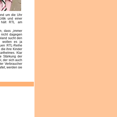
rund um die Uhr
ritik und einer
g hält RTL am
on, dass „immer
h nicht dagegen
land sucht den
n wollen es ja
euen RTL-Reihe
 die ihre Kinder
arthelmes. Klar
e Stärkung der
, der sich auch
der Verbraucher
ltet, werden sie