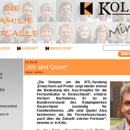
ILDER
KONTAKT
IMPRESSUM
02.06.09
„Wir sind Quote“
Autor: admin
ng
en
„Die Debatte um die RTL-Sendung
‚Erwachsen auf Probe‘ zeigt wieder einmal
EN
die Bedeutung des Aus-Knopfes für die
Fernsehkultur in Deutschland“, erklärte
Herbert Barthelmes. Er ist im
Bundesvorstand des Kolpingwerkes
mmenarbeit
Deutschland zuständig für
Familienthemen. „Wir sind Quote! Also
uns in
bestimmen wir, die Fernsehzuschauer,
auch über die Zukunft solcher Formate“,
betonte er in Köln.