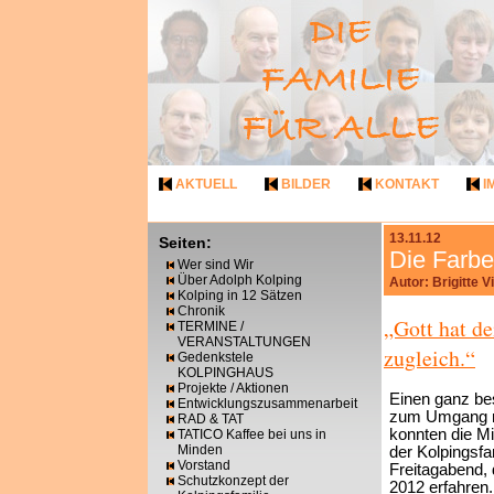
AKTUELL
BILDER
KONTAKT
I
13.11.12
Seiten:
Die Farbe
Wer sind Wir
Über Adolph Kolping
Autor: Brigitte 
Kolping in 12 Sätzen
Chronik
„Gott hat d
TERMINE /
VERANSTALTUNGEN
zugleich.“
Gedenkstele
KOLPINGHAUS
Projekte / Aktionen
Einen ganz b
Entwicklungszusammenarbeit
zum Umgang mi
RAD & TAT
konnten die Mi
TATICO Kaffee bei uns in
Minden
der Kolpingsfa
Vorstand
Freitagabend,
Schutzkonzept der
2012 erfahren.