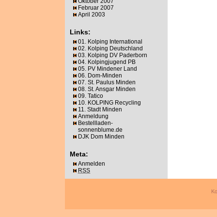
Oktober 2007
Februar 2007
April 2003
Links:
01. Kolping International
02. Kolping Deutschland
03. Kolping DV Paderborn
04. Kolpingjugend PB
05. PV Mindener Land
06. Dom-Minden
07. St. Paulus Minden
08. St. Ansgar Minden
09. Tatico
10. KOLPING Recycling
11. Stadt Minden
Anmeldung
Bestellladen-
sonnenblume.de
DJK Dom Minden
Meta:
Anmelden
RSS
Ko