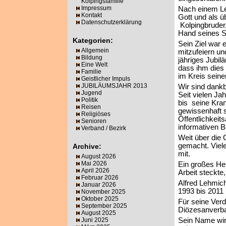
Kolpingsfamilie
Impressum
Nach einem Le
Kontakt
Gott und als ü
Datenschutzerklärung
Kolpingbruder,
Hand seines S
Kategorien:
Sein Ziel war 
Allgemein
mitzufeiern un
Bildung
jähriges Jubil
Eine Welt
dass ihm dies 
Familie
im Kreis seine
Geistlicher Impuls
JUBILÄUMSJAHR 2013
Wir sind dankb
Jugend
Seit vielen Ja
Politik
bis seine Kran
Reisen
gewissenhaft s
Religiöses
Öffentlichkeits
Senioren
informativen B
Verband / Bezirk
Weit über die
gemacht. Viel
Archive:
mit.
August 2026
Mai 2026
Ein großes He
April 2026
Arbeit steckte
Februar 2026
Alfred Lehmich
Januar 2026
1993 bis 2011
November 2025
Oktober 2025
Für seine Verd
September 2025
Diözesanverb
August 2025
Juni 2025
Sein Name wir