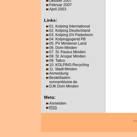
Oktober 2007
Februar 2007
April 2003
Links:
01. Kolping International
02. Kolping Deutschland
03. Kolping DV Paderborn
04. Kolpingjugend PB
05. PV Mindener Land
06. Dom-Minden
07. St. Paulus Minden
08. St. Ansgar Minden
09. Tatico
10. KOLPING Recycling
11. Stadt Minden
Anmeldung
Bestellladen-
sonnenblume.de
DJK Dom Minden
Meta:
Anmelden
RSS
Ko