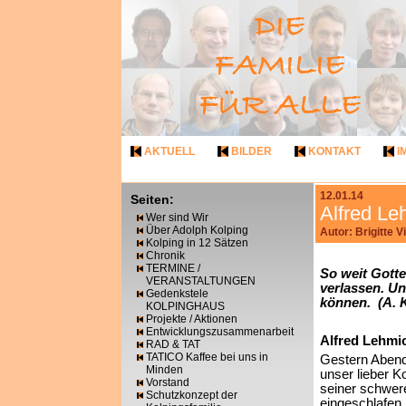
AKTUELL
BILDER
KONTAKT
I
12.01.14
Seiten:
Alfred Le
Wer sind Wir
Über Adolph Kolping
Autor: Brigitte 
Kolping in 12 Sätzen
Chronik
TERMINE /
So weit Gotte
VERANSTALTUNGEN
verlassen. Un
Gedenkstele
können.
(A. 
KOLPINGHAUS
Projekte / Aktionen
Entwicklungszusammenarbeit
Alfred Lehmi
RAD & TAT
TATICO Kaffee bei uns in
Gestern Abend
Minden
unser lieber K
Vorstand
seiner schwere
Schutzkonzept der
eingeschlafen.