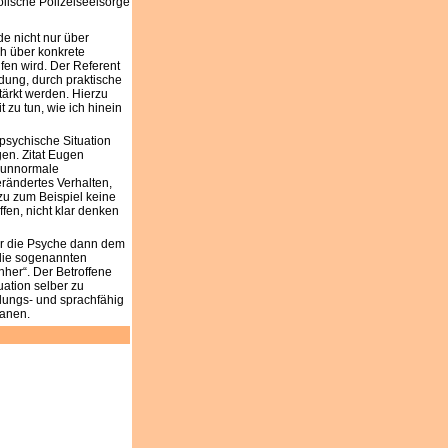
e nicht nur über
ch über konkrete
ufen wird. Der Referent
ldung, durch praktische
ärkt werden. Hierzu
 zu tun, wie ich hinein
psychische Situation
en. Zitat Eugen
f unnormale
rändertes Verhalten,
zu zum Beispiel keine
fen, nicht klar denken
ber die Psyche dann dem
 die sogenannten
hher“. Der Betroffene
tuation selber zu
lungs- und sprachfähig
lanen.