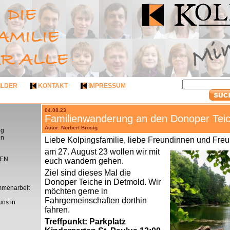
ILDER
KONTAKT
IMPRESSUM
04.08.23
Familienwanderung an den Donoper Tei
Autor: Norbert Brosig
ng
en
Liebe Kolpingsfamilie, liebe Freundinnen und Fre
am 27. August 23 wollen wir mit
EN
euch wandern gehen.
Ziel sind dieses Mal die
Donoper Teiche in Detmold. Wir
mmenarbeit
möchten gerne in
Fahrgemeinschaften dorthin
uns in
fahren.
Treffpunkt: Parkplatz