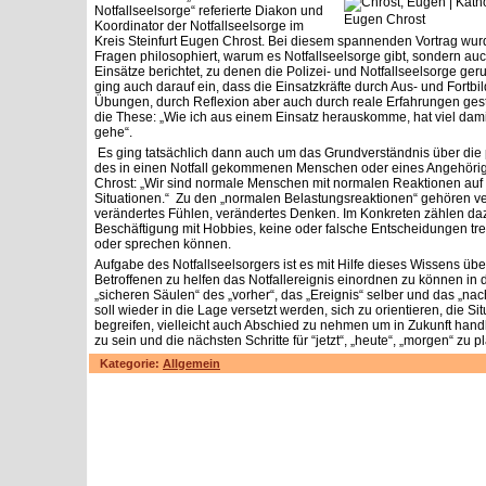
Notfallseelsorge“ referierte Diakon und
Eugen Chrost
Koordinator der Notfallseelsorge im
Kreis Steinfurt Eugen Chrost. Bei diesem spannenden Vortrag wurd
Fragen philosophiert, warum es Notfallseelsorge gibt, sondern au
Einsätze berichtet, zu denen die Polizei- und Notfallseelsorge ger
ging auch darauf ein, dass die Einsatzkräfte durch Aus- und Fortbi
Übungen, durch Reflexion aber auch durch reale Erfahrungen gest
die These: „Wie ich aus einem Einsatz herauskomme, hat viel damit
gehe“.
Es ging tatsächlich dann auch um das Grundverständnis über die 
des in einen Notfall gekommenen Menschen oder eines Angehörig
Chrost: „Wir sind normale Menschen mit normalen Reaktionen au
Situationen.“ Zu den „normalen Belastungsreaktionen“ gehören ve
verändertes Fühlen, verändertes Denken. Im Konkreten zählen da
Beschäftigung mit Hobbies, keine oder falsche Entscheidungen tref
oder sprechen können.
Aufgabe des Notfallseelsorgers ist es mit Hilfe dieses Wissens ü
Betroffenen zu helfen das Notfallereignis einordnen zu können in
„sicheren Säulen“ des „vorher“, das „Ereignis“ selber und das „nac
soll wieder in die Lage versetzt werden, sich zu orientieren, die Si
begreifen, vielleicht auch Abschied zu nehmen um in Zukunft hand
zu sein und die nächsten Schritte für “jetzt“, „heute“, „morgen“ zu p
Kategorie:
Allgemein