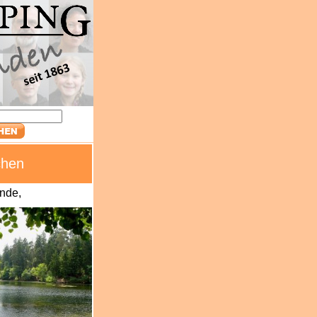
chen
unde,