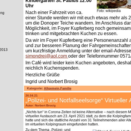
Kindergarten St. Paulus 12:00
Uhr
Foto: wikipedia
Nach einer Fahrzeit von ca.
ung
einer Stunde werden wir mit euch etwas mehr als 
um die Donoper Teiche wandern. Im Anschluss dar
Möglichkeit, im Foyer Kupferberg noch gemeinsam
trinken und mitgebrachten Kuchen zu essen.
Da wir im Foyer Kupferberg eine Personenanzahl
und zur besseren Planung der Fahrgemeinschaften,
2013
um kurzfristige Anmeldung unter der email-Adress
simondrei@aol.com
oder der Telefonnummer 0571
Im Café wird leider kein Kuchen angeboten, deshal
reichlich Kuchenspenden.
Herzliche Grüße
Ingrid und Norbert Brosig
Kategorie:
Allgemein
,
Familie
26.04.21
„Polizei- und Notfallseelsorge“ Virtuelle
Autor: Norbert Brosig
„Nichts tun“ in Corona-Zeiten ist keine Alternative – nach diesem M
virtueller Austausch am 23. April 2021 statt, zu dem die Kolpingfa
hatte und sich die stattliche Anzahl von 31 Teilnehmenden aller 
im virtuellen Kolpingraum eingefunden hatten.
Zu dem Thema „Polizei- und