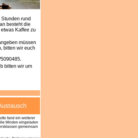
2 Stunden rund
an besteht die
 etwas Kaffee zu
 angeben müssen
 bitten wir euch
e
/5090485.
b bitten wir um
r Austausch
otto fand ein weiterer
milie Minden eingeladen
Altersklassen gemeinsam