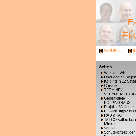
AKTUELL
B
Seiten:
Wer sind Wir
Über Adolph Kolpi
Kolping in 12 Sätz
Chronik
TERMINE /
VERANSTALTUNG
Gedenkstele
KOLPINGHAUS
Projekte / Aktionen
Entwicklungszusa
RAD & TAT
TATICO Kaffee bei 
Minden
Vorstand
Schutzkonzept der