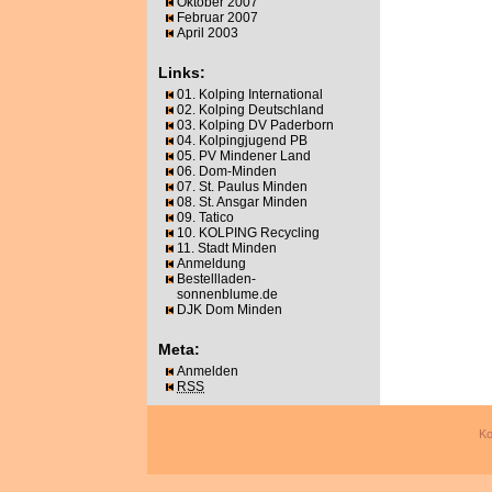
Oktober 2007
Februar 2007
April 2003
Links:
01. Kolping International
02. Kolping Deutschland
03. Kolping DV Paderborn
04. Kolpingjugend PB
05. PV Mindener Land
06. Dom-Minden
07. St. Paulus Minden
08. St. Ansgar Minden
09. Tatico
10. KOLPING Recycling
11. Stadt Minden
Anmeldung
Bestellladen-
sonnenblume.de
DJK Dom Minden
Meta:
Anmelden
RSS
Ko