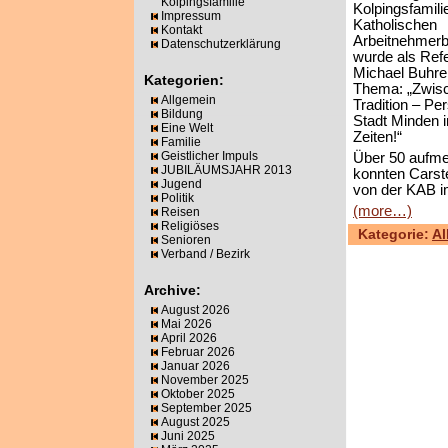
Kolpingsfamilie
Kolpingsfamili
Impressum
Katholischen
Kontakt
Arbeitnehmer
Datenschutzerklärung
wurde als Ref
Michael Buhre
Kategorien:
Thema: „Zwis
Allgemein
Tradition – Per
Bildung
Stadt Minden 
Eine Welt
Zeiten!“
Familie
Geistlicher Impuls
Über 50 aufm
JUBILÄUMSJAHR 2013
konnten Carst
Jugend
von der KAB i
Politik
(more…)
Reisen
Religiöses
Kategorie:
Al
Senioren
Verband / Bezirk
Archive:
August 2026
Mai 2026
April 2026
Februar 2026
Januar 2026
November 2025
Oktober 2025
September 2025
August 2025
Juni 2025