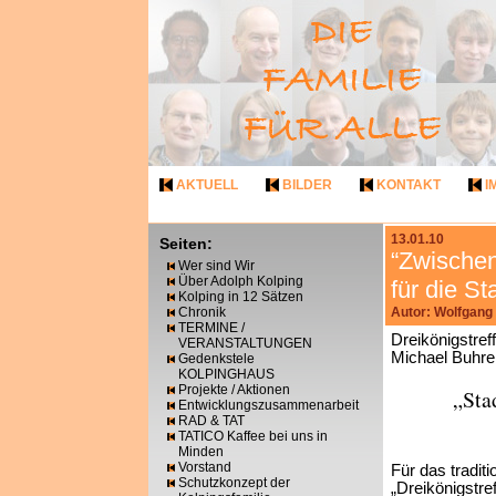
AKTUELL
BILDER
KONTAKT
I
13.01.10
Seiten:
“Zwischen
Wer sind Wir
Über Adolph Kolping
für die S
Kolping in 12 Sätzen
Chronik
Autor: Wolfgang
TERMINE /
Dreikönigstref
VERANSTALTUNGEN
Michael Buhre
Gedenkstele
KOLPINGHAUS
Projekte / Aktionen
„Sta
Entwicklungszusammenarbeit
RAD & TAT
TATICO Kaffee bei uns in
Minden
Vorstand
Für das traditi
Schutzkonzept der
„Dreikönigstre