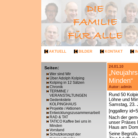
AKTUELL
BILDER
KONTAKT
I
24.01.10
Seiten:
„Neujahrs
Wer sind Wir
Über Adolph Kolping
Minden“
Kolping in 12 Sätzen
Chronik
Autor: admin
TERMINE /
Rund 50 Kolpi
VERANSTALTUNGEN
Löhne und Min
Gedenkstele
KOLPINGHAUS
Samstag, 23. 
Projekte / Aktionen
[nggallery id=5
Entwicklungszusammenarbeit
RAD & TAT
Nach der gemei
TATICO Kaffee bei uns in
unser Präses
Minden
Haus am Dom
Vorstand
Seine Begrüßun
Schutzkonzept der