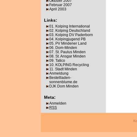
Oktober 2007
Februar 2007
April 2003
Links:
01. Kolping International
02. Kolping Deutschland
03. Kolping DV Paderborn
04. Kolpingjugend PB
05. PV Mindener Land
06. Dom-Minden
07. St. Paulus Minden
08. St. Ansgar Minden
09. Tatico
10. KOLPING Recycling
11. Stadt Minden
Anmeldung
Bestellladen-
sonnenblume.de
DJK Dom Minden
Meta:
Anmelden
RSS
Ko