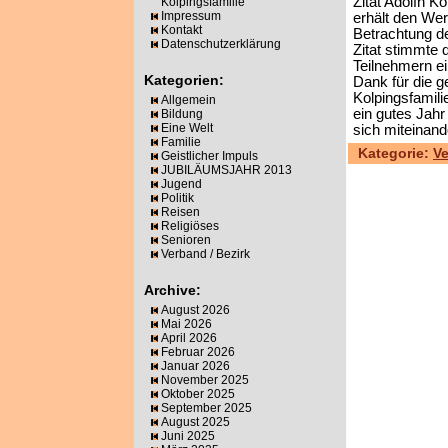
Zitat Adolfh Ko
Kolpingsfamilie
Impressum
erhält den Wert
Kontakt
Betrachtung d
Datenschutzerklärung
Zitat stimmte 
Teilnehmern ei
Kategorien:
Dank für die g
Kolpingsfamil
Allgemein
ein gutes Jah
Bildung
Eine Welt
sich miteinan
Familie
Kategorie:
Ve
Geistlicher Impuls
JUBILÄUMSJAHR 2013
Jugend
Politik
Reisen
Religiöses
Senioren
Verband / Bezirk
Archive:
August 2026
Mai 2026
April 2026
Februar 2026
Januar 2026
November 2025
Oktober 2025
September 2025
August 2025
Juni 2025