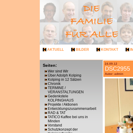
AKTUELL
BILDER
KONTAKT
I
24.09.12
Seiten:
DSC2955
Wer sind Wir
Autor: admin
Über Adolph Kolping
Kolping in 12 Sätzen
Chronik
TERMINE /
VERANSTALTUNGEN
Gedenkstele
KOLPINGHAUS
Projekte / Aktionen
Entwicklungszusammenarbeit
RAD & TAT
TATICO Kaffee bei uns in
Minden
Vorstand
Schutzkonzept der