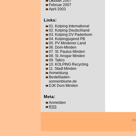
Oktober 2007
Februar 2007
April 2003
Links:
01. Kolping International
02. Kolping Deutschland
03. Kolping DV Paderborn
04. Kolpingjugend PB
05. PV Mindener Land
06. Dom-Minden
07. St. Paulus Minden
08. St. Ansgar Minden
09. Tatico
10. KOLPING Recycling
11. Stadt Minden
Anmeldung
Bestellladen-
sonnenblume.de
DJK Dom Minden
Meta:
Anmelden
RSS
Ko