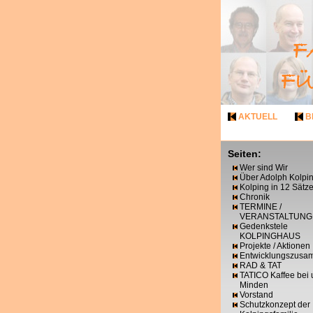
AKTUELL
B
Seiten:
Wer sind Wir
Über Adolph Kolpi
Kolping in 12 Sätz
Chronik
TERMINE /
VERANSTALTUNG
Gedenkstele
KOLPINGHAUS
Projekte / Aktionen
Entwicklungszusa
RAD & TAT
TATICO Kaffee bei 
Minden
Vorstand
Schutzkonzept der