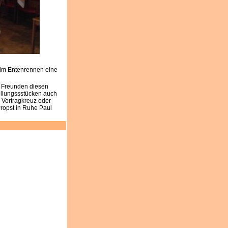
im Entenrennen eine
 Freunden diesen
ellungssstücken auch
 Vortragkreuz oder
Propst in Ruhe Paul