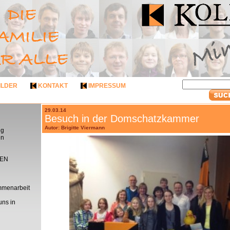
ILDER
KONTAKT
IMPRESSUM
29.03.14
Besuch in der Domschatzkammer
Autor: Brigitte Viermann
ng
en
EN
mmenarbeit
uns in