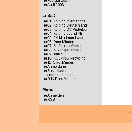
Februar 2007
April 2003
Links:
01. Kolping International
02. Kolping Deutschland
03. Kolping DV Paderborn
04. Kolpingjugend PB
05. PV Mindener Land
06. Dom-Minden
07. St. Paulus Minden
08. St. Ansgar Minden
09. Tatico
10. KOLPING Recycling
11. Stadt Minden
Anmeldung
Bestellladen-
sonnenblume.de
DJK Dom Minden
Meta:
Anmelden
RSS
Ko