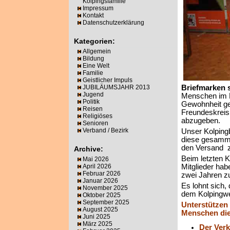
Kolpingsfamilie
Impressum
Kontakt
Datenschutzerklärung
Kategorien:
Allgemein
Bildung
Eine Welt
Familie
Geistlicher Impuls
JUBILÄUMSJAHR 2013
Briefmarken
Jugend
Menschen im Pa
Politik
Gewohnheit ge
Reisen
Freundeskreis
Religiöses
abzugeben.
Senioren
Verband / Bezirk
Unser Kolpingb
diese gesamm
den Versand z
Archive:
Beim letzten K
Mai 2026
April 2026
Mitglieder hab
Februar 2026
zwei Jahren 
Januar 2026
Es lohnt sich,
November 2025
dem Kolpingwer
Oktober 2025
September 2025
Unterstützen
August 2025
Menschen die
Juni 2025
März 2025
Der Verk