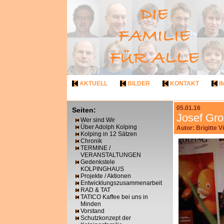
AKTUELL
BILDER
KONTAKT
I
05.01.16
Seiten:
Josef Gro
Wer sind Wir
Über Adolph Kolping
Autor: Brigitte 
Kolping in 12 Sätzen
Chronik
TERMINE /
VERANSTALTUNGEN
Gedenkstele
KOLPINGHAUS
Projekte / Aktionen
Entwicklungszusammenarbeit
RAD & TAT
TATICO Kaffee bei uns in
Minden
Vorstand
Schutzkonzept der