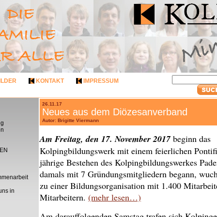
ILDER
KONTAKT
IMPRESSUM
26.11.17
Neues aus dem Diözesanverband
Autor: Brigitte Viermann
ng
en
Am Freitag, den 17. November 2017
beginn das
Kolpingbildungswerk mit einem feierlichen Pontif
EN
jährige Bestehen des Kolpingbildungswerkes Pad
damals mit 7 Gründungsmitgliedern begann, wuch
mmenarbeit
zu einer Bildungsorganisation mit 1.400 Mitarbei
uns in
Mitarbeitern.
(mehr lesen…)
Am darauffolgenden Samstag trafen sich Kolping