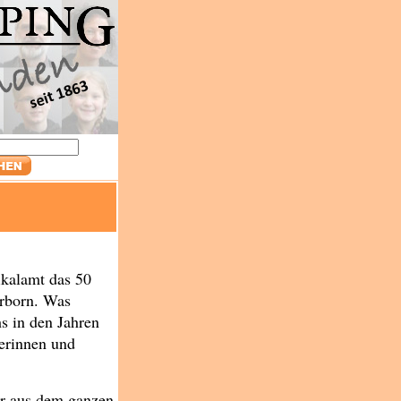
ikalamt das 50
erborn. Was
s in den Jahren
terinnen und
er aus dem ganzen