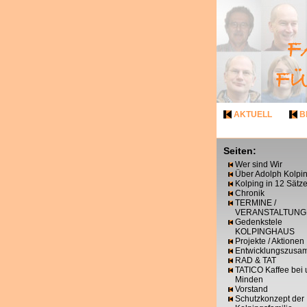
AKTUELL
B
Seiten:
Wer sind Wir
Über Adolph Kolpi
Kolping in 12 Sätz
Chronik
TERMINE /
VERANSTALTUNG
Gedenkstele
KOLPINGHAUS
Projekte / Aktionen
Entwicklungszusa
RAD & TAT
TATICO Kaffee bei 
Minden
Vorstand
Schutzkonzept der