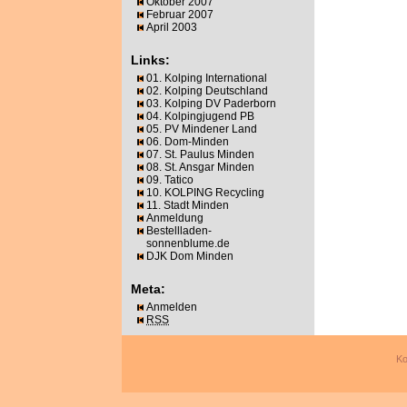
Oktober 2007
Februar 2007
April 2003
Links:
01. Kolping International
02. Kolping Deutschland
03. Kolping DV Paderborn
04. Kolpingjugend PB
05. PV Mindener Land
06. Dom-Minden
07. St. Paulus Minden
08. St. Ansgar Minden
09. Tatico
10. KOLPING Recycling
11. Stadt Minden
Anmeldung
Bestellladen-
sonnenblume.de
DJK Dom Minden
Meta:
Anmelden
RSS
Ko