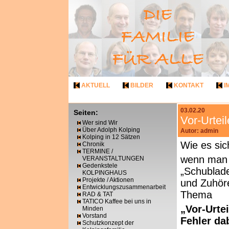
AKTUELL
BILDER
KONTAKT
I
03.02.20
Seiten:
Vor-Urtei
Wer sind Wir
Über Adolph Kolping
Autor: admin
Kolping in 12 Sätzen
Wie es sic
Chronik
TERMINE /
wenn man 
VERANSTALTUNGEN
Gedenkstele
„Schublade
KOLPINGHAUS
Projekte / Aktionen
und Zuhöre
Entwicklungszusammenarbeit
Thema
RAD & TAT
TATICO Kaffee bei uns in
„Vor-Urte
Minden
Vorstand
Fehler da
Schutzkonzept der