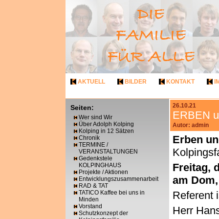
AKTUELL
BILDER
KONTAKT
I
26.10.21
Seiten:
ERBEN 
Wer sind Wir
Über Adolph Kolping
Autor: admin
Kolping in 12 Sätzen
Erben un
Chronik
TERMINE /
Kolpings
VERANSTALTUNGEN
Gedenkstele
Freitag,
KOLPINGHAUS
Projekte / Aktionen
am Dom,
Entwicklungszusammenarbeit
RAD & TAT
TATICO Kaffee bei uns in
Referent 
Minden
Vorstand
Herr Hans
Schutzkonzept der