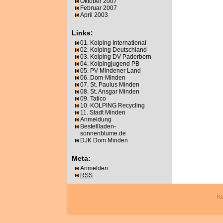
Oktober 2007
Februar 2007
April 2003
Links:
01. Kolping International
02. Kolping Deutschland
03. Kolping DV Paderborn
04. Kolpingjugend PB
05. PV Mindener Land
06. Dom-Minden
07. St. Paulus Minden
08. St. Ansgar Minden
09. Tatico
10. KOLPING Recycling
11. Stadt Minden
Anmeldung
Bestellladen-
sonnenblume.de
DJK Dom Minden
Meta:
Anmelden
RSS
Ko