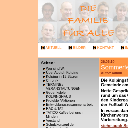
AKTUELL
BILDER
KONTAKT
I
26.06.10
Seiten:
Sommerfe
Wer sind Wir
Über Adolph Kolping
Autor: admin
Kolping in 12 Sätzen
Die Kolpingsf
Chronik
TERMINE /
Gemeinde am 
VERANSTALTUNGEN
Nette Gesprä
Gedenkstele
rund um das 
KOLPINGHAUS
den Kinderga
Projekte / Aktionen
der Fußball 
Entwicklungszusammenarbeit
RAD & TAT
In voraus dan
TATICO Kaffee bei uns in
Kirchenvorst
Minden
Vorbereitung.
Vorstand
Schutzkonzept der
siehe auch S