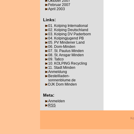
Oktober 2007
Februar 2007
April 2003
Links:
01. Kolping International
02. Kolping Deutschland
03. Kolping DV Paderborn
04. Kolpingjugend PB
05. PV Mindener Land
06. Dom-Minden
07. St. Paulus Minden
08. St. Ansgar Minden
09. Tatico
10. KOLPING Recycling
11. Stadt Minden
Anmeldung
Bestellladen-
sonnenblume.de
DJK Dom Minden
Meta:
Anmelden
RSS
Ko